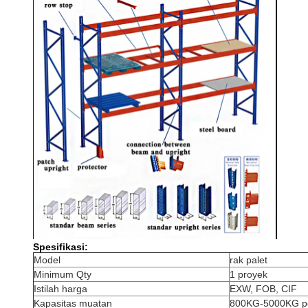
Spesifikasi:
Model
rak palet
Minimum Qty
1 proyek
Istilah harga
EXW, FOB, CIF
Kapasitas muatan
800KG-5000KG pe