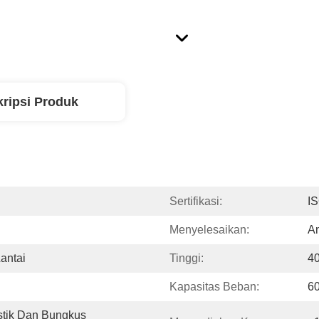
ripsi Produk
Sertifikasi:
I
Menyelesaikan:
An
Lantai
Tinggi:
4
Kapasitas Beban:
6
tik Dan Bungkus 