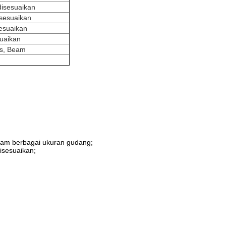
isesuaikan
sesuaikan
esuaikan
suaikan
us, Beam
alam berbagai ukuran gudang;
disesuaikan;