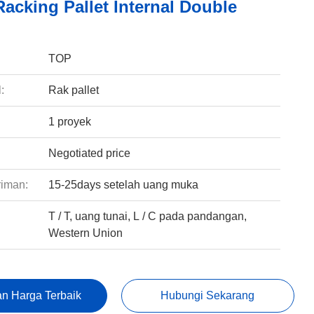
acking Pallet Internal Double
:
TOP
:
Rak pallet
1 proyek
Negotiated price
riman:
15-25days setelah uang muka
T / T, uang tunai, L / C pada pandangan,
:
Western Union
n Harga Terbaik
Hubungi Sekarang