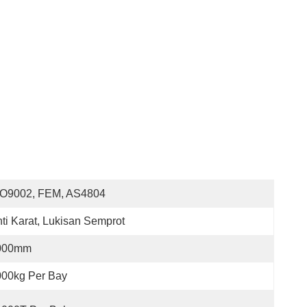
SO9002, FEM, AS4804
ti Karat, Lukisan Semprot
000mm
000kg Per Bay