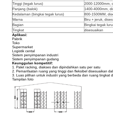
Tinggi (tegak lurus)
2000-12000mm, d
Panjang (balok)
1400-4000mm, di
Kedalaman (bingkai tegak lurus)
800-1500MM, dis
Warna
Biru + jeruk, dise
Bagian
Bingkai tegak lur
Tingkat
disesuaikan
Aplikasi:
Pabrik
Toko
Supermarket
Logistik cental
Sistem penyimpanan industri
Sistem penyimpanan gudang
Keunggulan kompetitif:
1. Palet racking, diakses dan dipindahkan satu per satu
2. Pemanfaatan ruang yang tinggi dan fleksibel disesuaikan d
3. Luas pilihan untuk industri yang berbeda dan ruang tingkat 
Tampilan foto