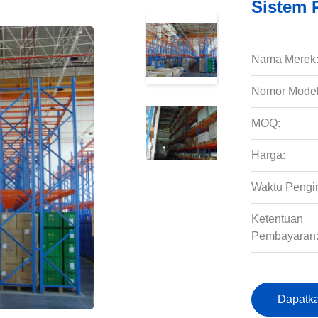
Sistem R
Nama Merek
Nomor Model
MOQ:
Harga:
Waktu Pengi
Ketentuan
Pembayaran
Dapatka