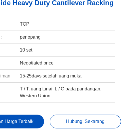
Side Heavy Duty Cantilever Racking
:
TOP
:
penopang
10 set
Negotiated price
riman:
15-25days setelah uang muka
T / T, uang tunai, L / C pada pandangan,
:
Western Union
n Harga Terbaik
Hubungi Sekarang