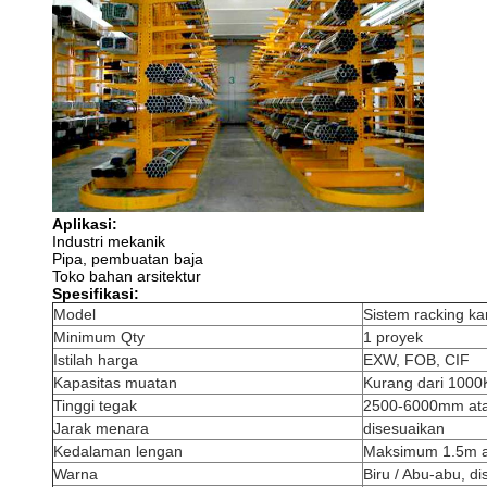
Aplikasi:
Industri mekanik
Pipa, pembuatan baja
Toko bahan arsitektur
Spesifikasi:
Model
Sistem racking kan
Minimum Qty
1 proyek
Istilah harga
EXW, FOB, CIF
Kapasitas muatan
Kurang dari 1000
Tinggi tegak
2500-6000mm ata
Jarak menara
disesuaikan
Kedalaman lengan
Maksimum 1.5m a
Warna
Biru / Abu-abu, d