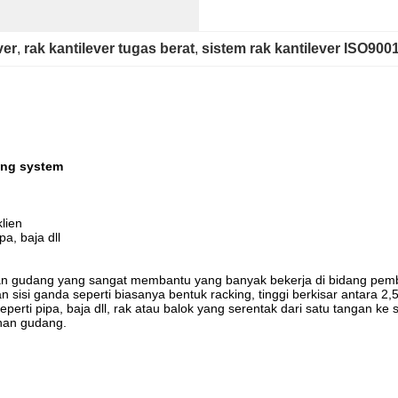
ver
, 
rak kantilever tugas berat
, 
sistem rak kantilever ISO900
king system
lien
a, baja dll
anan gudang yang sangat membantu yang banyak bekerja di bidang pem
an sisi ganda seperti biasanya bentuk racking, tinggi berkisar antara
seperti pipa, baja dll, rak atau balok yang serentak dari satu tangan 
anan gudang.