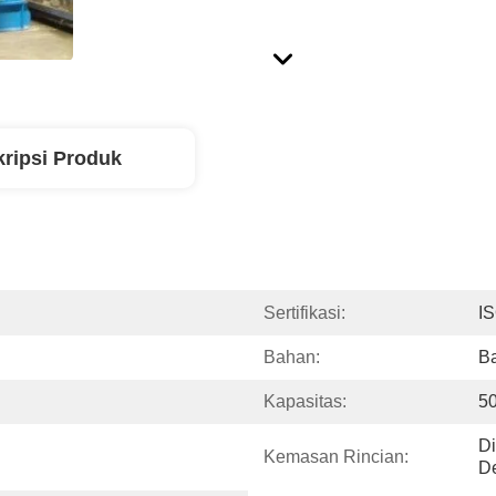
ripsi Produk
Sertifikasi:
I
Bahan:
B
Kapasitas:
5
Di
Kemasan Rincian:
De