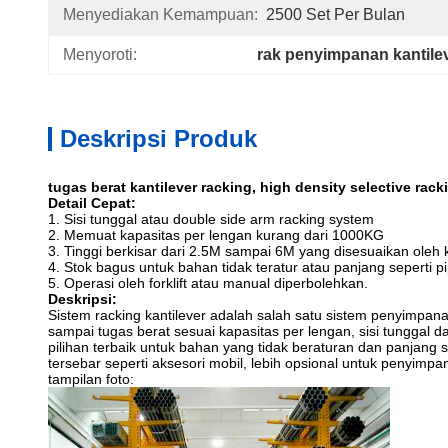
Menyediakan Kemampuan:
2500 Set Per Bulan
Menyoroti:
rak penyimpanan kantile
Deskripsi Produk
tugas berat kantilever racking, high density selective rac
Detail Cepat:
1. Sisi tunggal atau double side arm racking system
2. Memuat kapasitas per lengan kurang dari 1000KG
3. Tinggi berkisar dari 2.5M sampai 6M yang disesuaikan oleh k
4. Stok bagus untuk bahan tidak teratur atau panjang seperti pip
5. Operasi oleh forklift atau manual diperbolehkan.
Deskripsi:
Sistem racking kantilever adalah salah satu sistem penyimp
sampai tugas berat sesuai kapasitas per lengan, sisi tunggal d
pilihan terbaik untuk bahan yang tidak beraturan dan panjang 
tersebar seperti aksesori mobil, lebih opsional untuk penyimp
tampilan foto: