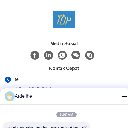
Media Sosial
Kontak Cepat
tel
+8613798057562
Ardellhe
E-mail
ardellhe@vip.163.com
9:53 AM
Alamat
Bangunan LiTian, Jalan ZhouMen Utara, Distrik LiWan,
Good day, what product are you looking for?