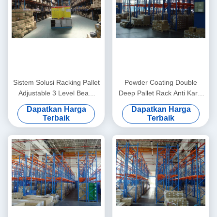
Sistem Solusi Racking Pallet
Powder Coating Double
Adjustable 3 Level Beam
Deep Pallet Rack Anti Karat
Dan Lantai 16.5FT / 5M
2000KG Untuk Pabrik
Dapatkan Harga
Dapatkan Harga
Tinggi
Terbaik
Terbaik