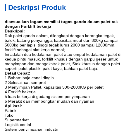
Deskripsi Produk
disesuaikan logam memiliki tugas ganda dalam palet rak
dengan Forklift bekerja
Deskripsi:
Rak palet ganda dalam, dilengkapi dengan kerangka tegak,
balok, batang penyangga, kapasitas muat dari 800kg sampai
5000kg per lapis, tinggi tegak lurus 2000 sampai 12000mm,
forklift sebagai alat kerja normal;
Ini adalah dua kedalaman palet atau empat kedalaman palet di
kedua pintu masuk, forklift khusus dengan garpu geser untuk
menyimpan dan mengekstrak palet, Stok khusus dengan palet
seperti palet plastik, palet kayu, bahkan palet baja.
Detail Cepat:
1 Bahan: baja canai dingin
2 Selesai: cat semprot
3 Menyimpan Pallet, kapasitas 500-2000KG per palet
4 Forklift bekerja
5 luas bekerja di gudang sistem penyimpanan
6 Merakit dan membongkar mudah dan nyaman
Aplikasi:
Pabrik
Toko
Supermarket
Logistik cental
Sistem penyimpanan industri