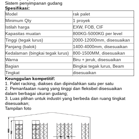
Sistem penyimpanan gudang
Spesifikasi:
Model
rak palet
Minimum Qty
1 proyek
Istilah harga
EXW, FOB, CIF
Kapasitas muatan
800KG-5000KG per level
Tinggi (tegak lurus)
2000-12000mm, disesuaikan
Panjang (balok)
1400-4000mm, disesuaikan
Kedalaman (bingkai tegak lurus)
800-1500MM, disesuaikan
Warna
Biru + jeruk, disesuaikan
Bagian
Bingkai tegak lurus, Beam
Tingkat
disesuaikan
Keunggulan kompetitif:
1. Palet racking, diakses dan dipindahkan satu per satu
2. Pemanfaatan ruang yang tinggi dan fleksibel disesuaikan
dalam berbagai ukuran gudang;
3. Luas pilihan untuk industri yang berbeda dan ruang tingkat
disesuaikan;
Tampilan foto