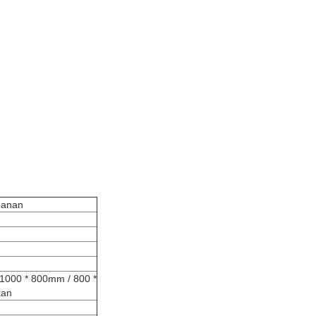
panan
1000 * 800mm / 800 *
kan