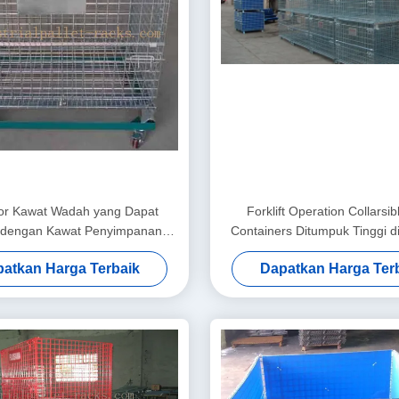
tor Kawat Wadah yang Dapat
Forklift Operation Collarsib
 dengan Kawat Penyimpanan
Containers Ditumpuk Tinggi d
Dengan Mobil Trolley
Meter
atkan Harga Terbaik
Dapatkan Harga Ter