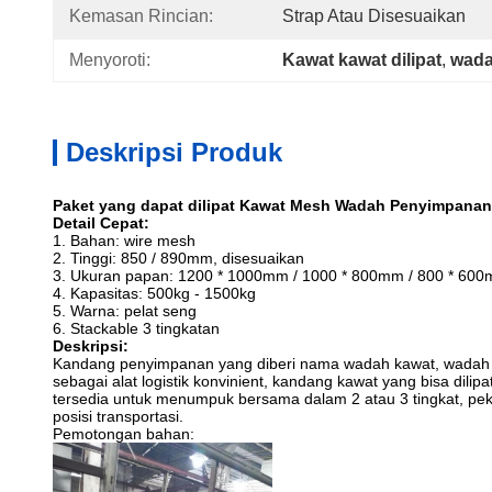
Kemasan Rincian:
Strap Atau Disesuaikan
Menyoroti:
Kawat kawat dilipat
, 
wada
Deskripsi Produk
Paket yang dapat dilipat Kawat Mesh Wadah Penyimpana
Detail Cepat:
1. Bahan: wire mesh
2. Tinggi: 850 / 890mm, disesuaikan
3. Ukuran papan: 1200 * 1000mm / 1000 * 800mm / 800 * 60
4. Kapasitas: 500kg - 1500kg
5. Warna: pelat seng
6. Stackable 3 tingkatan
Deskripsi:
Kandang penyimpanan yang diberi nama wadah kawat, wadah 
sebagai alat logistik konvinient, kandang kawat yang bisa dilip
tersedia untuk menumpuk bersama dalam 2 atau 3 tingkat, peke
posisi transportasi.
Pemotongan bahan: