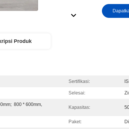
Dapatka
ripsi Produk
Sertifikasi:
I
Selesai:
Zi
00mm;  800 * 600mm, 
Kapasitas:
50
Paket:
Di