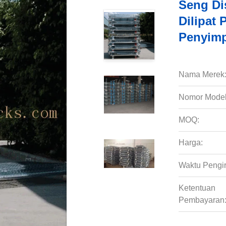
Seng Di
Dilipat
Penyim
Nama Merek
Nomor Model
MOQ:
Harga:
Waktu Pengi
Ketentuan
Pembayaran