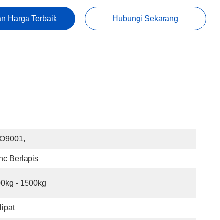
n Harga Terbaik
Hubungi Sekarang
SO9001,
nc Berlapis
0kg - 1500kg
lipat