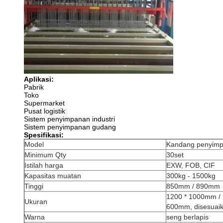
Aplikasi:
Pabrik
Toko
Supermarket
Pusat logistik
Sistem penyimpanan industri
Sistem penyimpanan gudang
Spesifikasi:
Model
Kandang penyim
Minimum Qty
30set
Istilah harga
EXW, FOB, CIF
Kapasitas muatan
300kg - 1500kg
Tinggi
850mm / 890mm
1200 * 1000mm / 
Ukuran
600mm, disesuai
Warna
seng berlapis