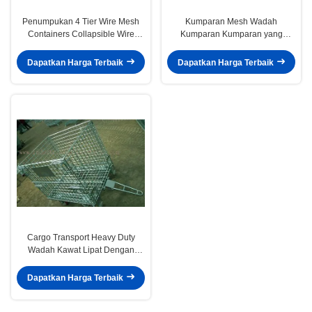
Penumpukan 4 Tier Wire Mesh
Kumparan Mesh Wadah
Containers Collapsible Wire
Kumparan Kumparan yang
Cage Without Rack System
Mudah Dibongkar Kawat
Penyimpanan Wadah Kawat
Dapatkan Harga Terbaik
Dapatkan Harga Terbaik
Cargo Transport Heavy Duty
Wadah Kawat Lipat Dengan
Konektor / Empat Roda
Dapatkan Harga Terbaik