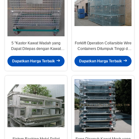
5 "Kastor Kawat Wadah yang
Forklift Operation Collarsible Wire
Dapat Dilepas dengan Kawat
Containers Ditumpuk Tinggi di
Penyimpanan Dengan Mobil
bawah 4 Meter
Trolley
Dapatkan Harga Terbaik
Dapatkan Harga Terbaik
Sistem Racking Metal Pallet
Seng Disepuh Kawat Mesh yang