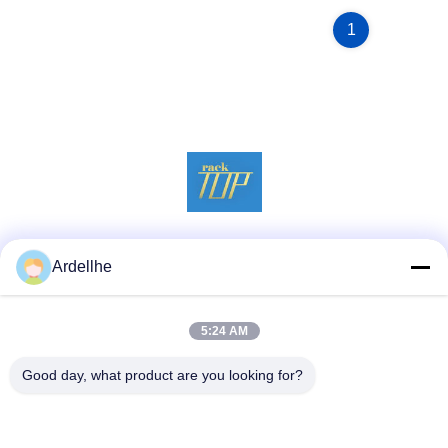
1
Media Sosial
Ardellhe
5:24 AM
Kontak Cepat
Good day, what product are you looking for?
tel
+8613798057562