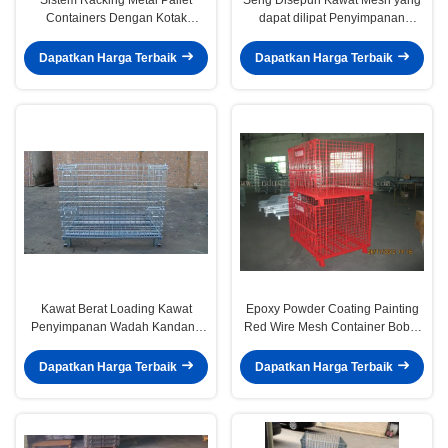
Containers Dengan Kotak
dapat dilipat Penyimpanan
Penyimpanan Wire Mesh 47 "* 39
Stackable Untuk Penyimpanan
'
Ruang
Dapatkan Harga Terbaik
Dapatkan Harga Terbaik
Kawat Berat Loading Kawat
Epoxy Powder Coating Painting
Penyimpanan Wadah Kandang
Red Wire Mesh Container Bobot
Galvanized Welded Storage
Berat 2000lbs Loaded
Cage
Dapatkan Harga Terbaik
Dapatkan Harga Terbaik