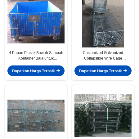
4 Papan Plastik Bawah Sampah
Customized Galvanized
Kontainer Baja untuk
Collapsible Wire Cage
Perlindungan Cargo Semi -
Conveyable Dengan Kastor 6mm
Selesai
Tebal
Dapatkan Harga Terbaik
Dapatkan Harga Terbaik